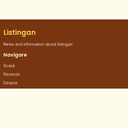
Listingan
News and information about listingan
Navigare
Acasă
Recenzii
Despre
Contact
Contact
Email: contact@ghidrestaurante.ro